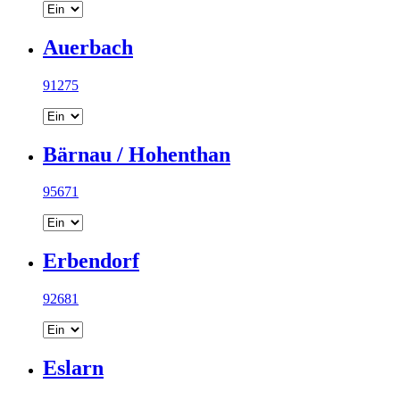
Auerbach
91275
Bärnau / Hohenthan
95671
Erbendorf
92681
Eslarn