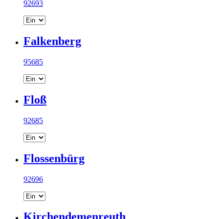
92693
Falkenberg
95685
Floß
92685
Flossenbürg
92696
Kirchendemenreuth