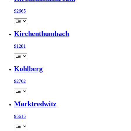
92665
Kirchenthumbach
91281
Kohlberg
92702
Marktredwitz
95615