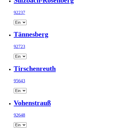
Sulzbach-Rosenberg
92237
Tännesberg
92723
Tirschenreuth
95643
Vohenstrauß
92648