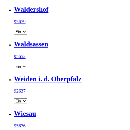
Waldershof
95679
Waldsassen
95652
Weiden i. d. Oberpfalz
92637
Wiesau
95676