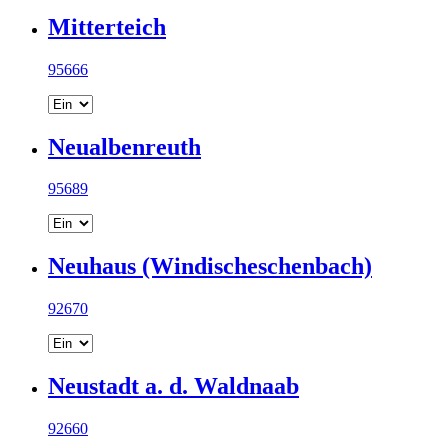
Mitterteich
95666
Neualbenreuth
95689
Neuhaus (Windischeschenbach)
92670
Neustadt a. d. Waldnaab
92660