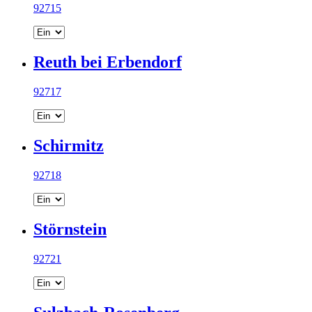
92715
Reuth bei Erbendorf
92717
Schirmitz
92718
Störnstein
92721