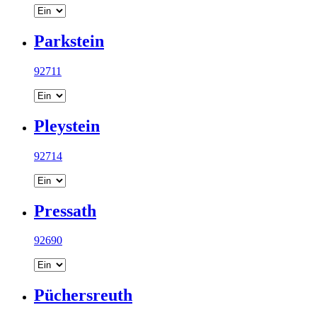
Parkstein
92711
Pleystein
92714
Pressath
92690
Püchersreuth